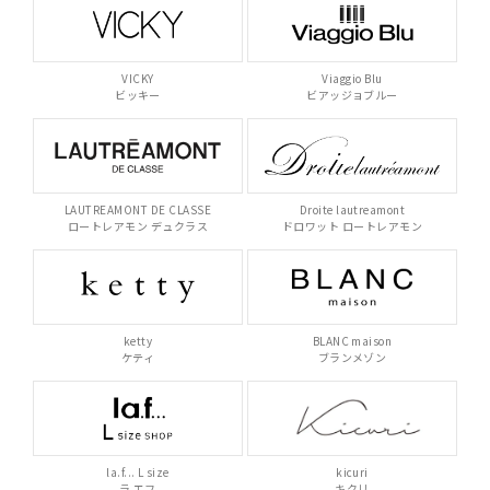
VICKY
Viaggio Blu
ビッキー
ビアッジョブルー
LAUTREAMONT DE CLASSE
Droite lautreamont
ロートレアモン デュクラス
ドロワット ロートレアモン
ketty
BLANC maison
ケティ
ブランメゾン
la.f... L size
kicuri
ラ エフ
キクリ