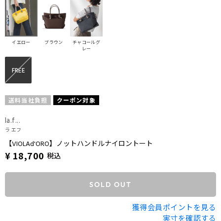
イエロー
ブラウン
チャコールグ
レー
FREE
送料当社負担
クーポン対象
la.f...
ラ エフ
【VIOLAd'ORO】ノットハンドルナイロントート
¥ 18,700
税込
SOLD OUT
獲得会員ポイントを見る
実寸を確認する