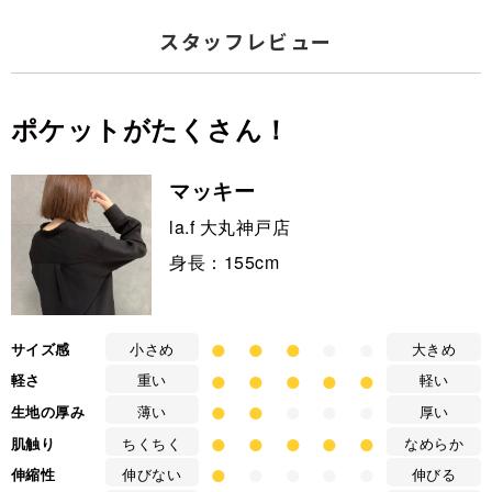
スタッフレビュー
ポケットがたくさん！
マッキー
la.f 大丸神戸店
身長：155cm
●
●
●
●
●
サイズ感
小さめ
大きめ
●
●
●
●
●
軽さ
重い
軽い
●
●
●
●
●
生地の厚み
薄い
厚い
●
●
●
●
●
肌触り
ちくちく
なめらか
●
●
●
●
●
伸縮性
伸びない
伸びる