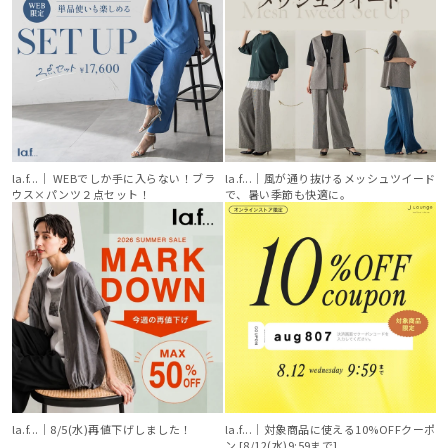
la.f...｜ WEBでしか手に入らない！ブラ
la.f...│風が通り抜けるメッシュツイード
ウス×パンツ２点セット！
で、暑い季節も快適に。
la.f...│8/5(水)再値下げしました！
la.f...│対象商品に使える10%OFFクーポ
ン [8/12(水)9:59まで]