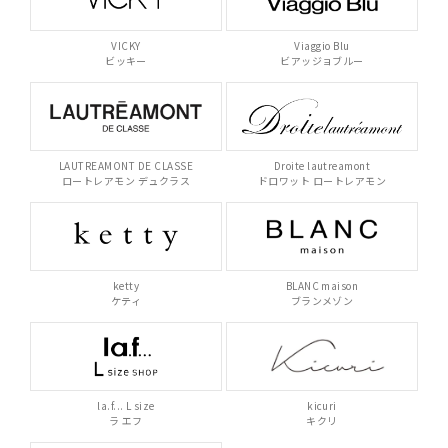
VICKY
Viaggio Blu
ビッキー
ビアッジョブルー
LAUTREAMONT DE CLASSE
Droite lautreamont
ロートレアモン デュクラス
ドロワット ロートレアモン
ketty
BLANC maison
ケティ
ブランメゾン
la.f... L size
kicuri
ラ エフ
キクリ