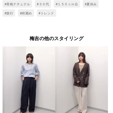
#骨格ナチュナル
#３０代
#１５０ｃｍ台
#夏休み
#旅行
#綺麗め
#トレンド
梅吉の他のスタイリング