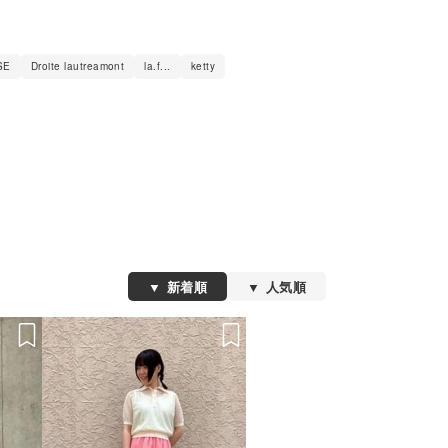
SE
Droite lautreamont
la.f...
ketty
新着順
人気順