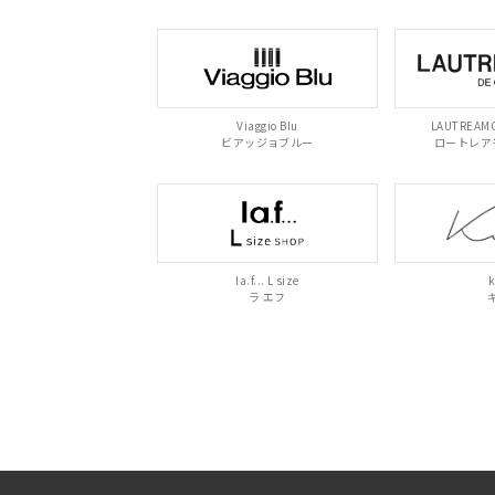
Viaggio Blu
LAUTREAMO
ビアッジョブルー
ロートレア
la.f... L size
k
ラ エフ