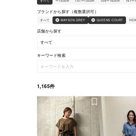
すべて
〜150cm
151〜155cm
156〜160cm
161〜
ブランドから探す（複数選択可）
すべて
MAYSON GREY
QUEENS COURT
VIC
店舗から探す
キーワード検索
1,165件