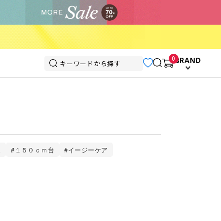
0
ス
#１５０ｃｍ台
#イージーケア