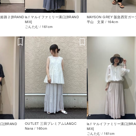
レ姫路２[BRAND
la.f マルイファミリー溝口[BRAND
MAYSON GREY 阪急西宮ガ
MIX]
平山 文菜 / 164cm
ごんたむ / 161cm
OUTLET 三田プレミアムLA&QC
口[BRAND
la.f マルイファミリー溝口[BRA
Nana / 160cm
MIX]
ごんたむ / 161cm