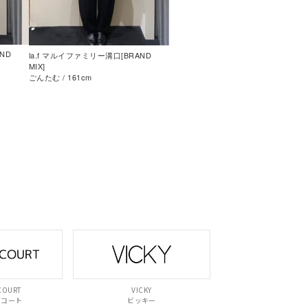
ND
la.f マルイファミリー溝口[BRAND
MIX]
ごんたむ / 161cm
COURT
VICKY
ズコート
ビッキー