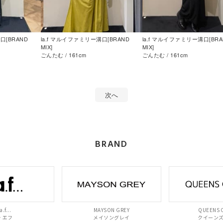
口[BRAND
la.f マルイファミリー溝口[BRAND
la.f マルイファミリー溝口[BRA
MIX]
MIX]
ごんたむ / 161cm
ごんたむ / 161cm
次へ
BRAND
a.f...
MAYSON GREY
QUEENS 
ラ エフ
メイソングレイ
クイーン