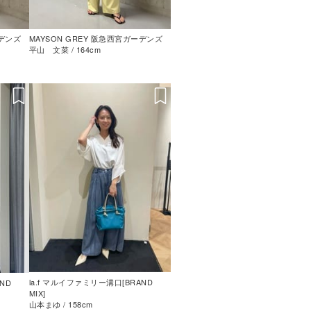
ーデンズ
MAYSON GREY 阪急西宮ガーデンズ
平山 文菜 / 164cm
la.f マルイファミリー溝口[BRAND
ND
MIX]
山本まゆ / 158cm