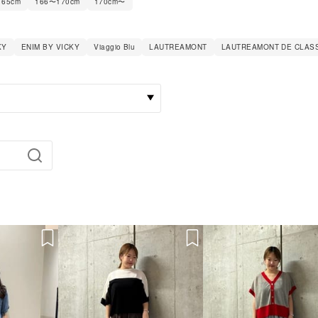
165cm
166〜170cm
170cm〜
KY
ENIM BY VICKY
Viaggio Blu
LAUTREAMONT
LAUTREAMONT DE CLAS