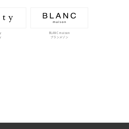
y
BLANC maison
ィ
ブランメゾン