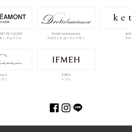
NT DE CLASSE
Droite lautreamont
kett
モン デュクラス
ドロワット ロートレアモン
ケテ
icuri
IFMEH
キクリ
イフメ